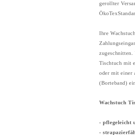
gerollter Versa
ÖkoTexStandard
Ihre Wachstuch
Zahlungseinga
zugeschnitten.
Tischtuch mit 
oder mit einer
(Borteband) ei
Wachstuch Tis
- pflegeleich
- strapazierfä