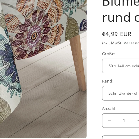
Blume
rund 
Normaler
€4,99 EUR
Preis
inkl. MwSt.
Versan
Große:
Rand:
Anzahl
Verringere
die
Menge