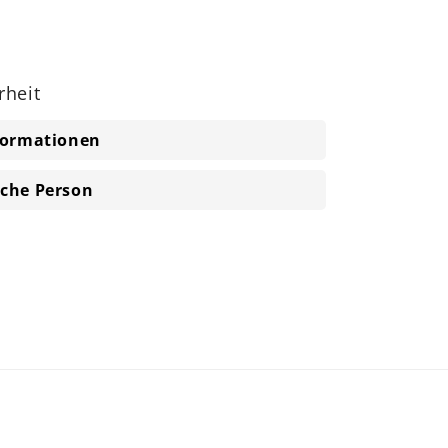
rheit
nformationen
iche Person