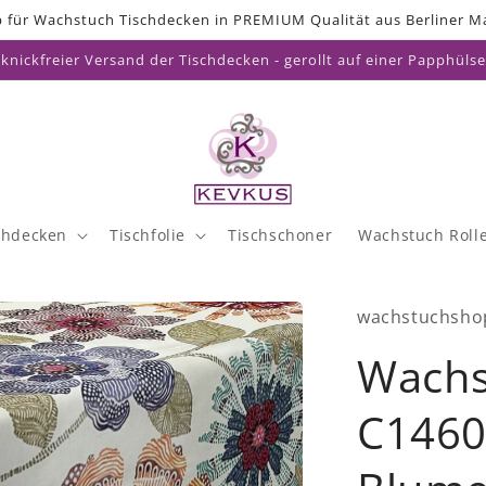
 für Wachstuch Tischdecken in PREMIUM Qualität aus Berliner Ma
knickfreier Versand der Tischdecken - gerollt auf einer Papphülse
chdecken
Tischfolie
Tischschoner
Wachstuch Roll
wachstuchsho
Wachs
C1460