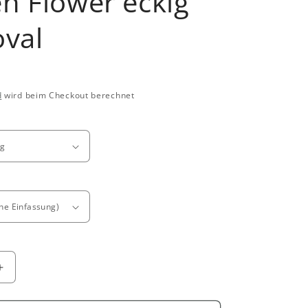
n Flower eckig
oval
d
wird beim Checkout berechnet
Erhöhe
die
Menge