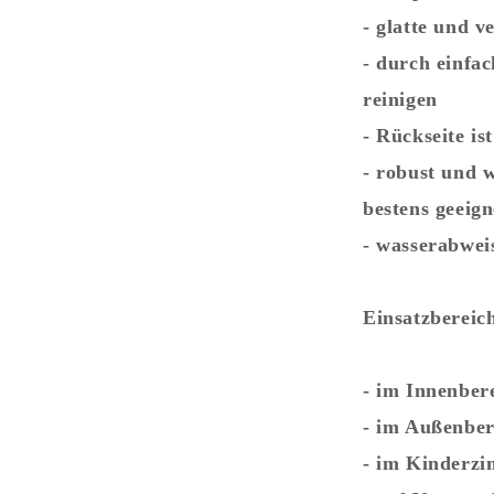
- glatte und v
- durch einfac
reinigen
- Rückseite is
- robust und 
bestens geeign
- wasserabwei
Einsatzbereic
- im Innenbe
- im Außenber
- im Kinderz