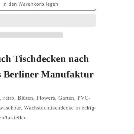
für
In den Warenkorb legen
Wachstuch
Tischdecke
C146001
bunte
Blumen
Flower
eckig
rund
ch Tischdecken nach
oval
 Berliner Manufaktur
 retro, Blüten, Flowers, Garten, PVC-
bwaschbar, Wachstuchtischdecke
in eckig-
en/bestellen