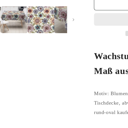
für
Wachstuch
Tischdecke
C146001
bunte
Blumen
Flower
eckig
rund
Wachstu
oval
Maß aus
Motiv: Blumen,
Tischdecke, a
rund-oval kauf