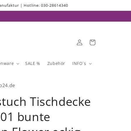
nufaktur | Hotline: 030-28614340
Einloggen
Warenkorb
enware
SALE %
Zubehör
INFO`s
p24.de
tuch Tischdecke
01 bunte