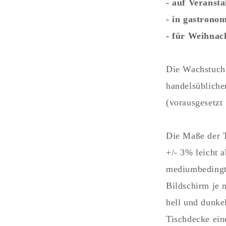
- auf Veranst
- in gastrono
- für Weihnac
Die Wachstuch 
handelsübliche
(vorausgesetzt
Die Maße der 
+/- 3% leicht 
mediumbedingt 
Bildschirm je 
hell und dunke
Tischdecke ein