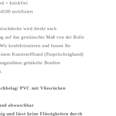
nd = knickfrei
100 zertifiziert
tischdecke wird direkt nach
ng auf das gewünschte Maß von der Rolle
 Wir konfektionieren und fassen Ihr
einem Kunststoffband (Paspelschrägband)
 angenähten gehäkelte Bordüre
n.
chbelag/ PVC mit Vliesrücken
t und abwaschbar
hig und lässt keine Flüssigkeiten durch