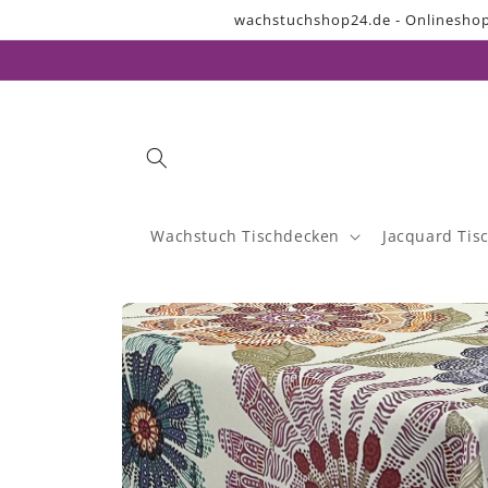
Direkt
wachstuchshop24.de - Onlineshop
zum
Inhalt
Wachstuch Tischdecken
Jacquard Tis
Zu
Produktinformationen
springen