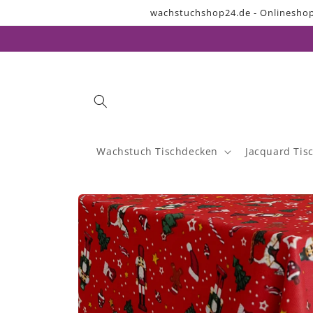
Direkt
wachstuchshop24.de - Onlineshop
zum
Inhalt
Wachstuch Tischdecken
Jacquard Tis
Zu
Produktinformationen
springen