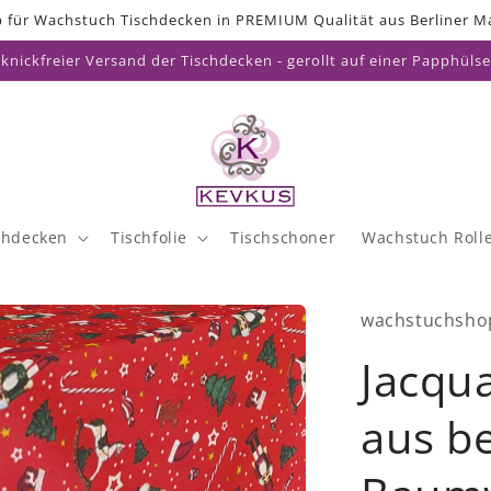
 für Wachstuch Tischdecken in PREMIUM Qualität aus Berliner Ma
knickfreier Versand der Tischdecken - gerollt auf einer Papphülse
chdecken
Tischfolie
Tischschoner
Wachstuch Roll
wachstuchsho
Jacqu
aus b