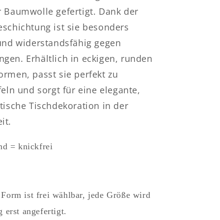
r
Nussknacker
r Baumwolle gefertigt. Dank der
Erzgebirge
eckig
eschichtung ist sie besonders
rund
 und widerstandsfähig gegen
oval
gen. Erhältlich in eckigen, runden
ormen, passt sie perfekt zu
feln und sorgt für eine elegante,
tische Tischdekoration in der
it.
nd = knickfrei
Form ist frei wählbar, jede Größe wird
 erst angefertigt.