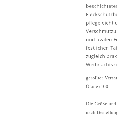
Nussknacke
beschichtete
Erzgebirge
eckig
Fleckschutzb
rund
pflegeleicht
oval
Verschmutzun
und ovalen F
festlichen Ta
zugleich prak
Weihnachtsze
gerollter Versa
Ökotex100
Die Größe und 
nach Bestellung