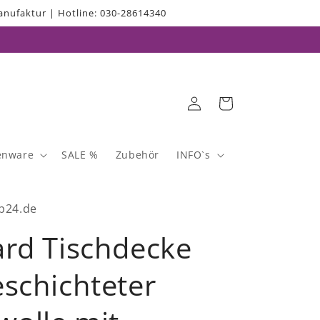
nufaktur | Hotline: 030-28614340
Einloggen
Warenkorb
enware
SALE %
Zubehör
INFO`s
p24.de
ard Tischdecke
eschichteter