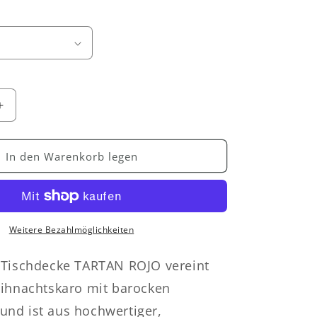
Erhöhe
die
Menge
für
In den Warenkorb legen
Jacquard
Tischdecke
aus
er
beschichteter
Baumwolle
Weitere Bezahlmöglichkeiten
mit
utz
Fleckenschutz
 Tischdecke TARTAN ROJO vereint
DUMAS
eihnachtskaro mit barocken
ROJO
n
Weihnachten
nd ist aus hochwertiger,