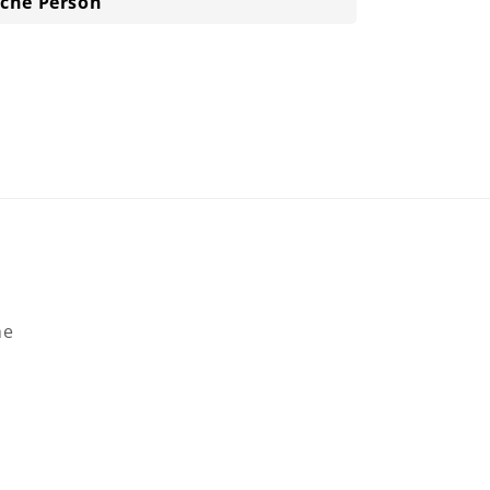
iche Person
he