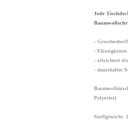
Jede Tischdec
Baumwollschr
- Gewebeoberfl
- Flüssigkeite
- erleichtert 
- dauerhafter 
Baumwollmisc
Polyester)
Stoffgewicht: 