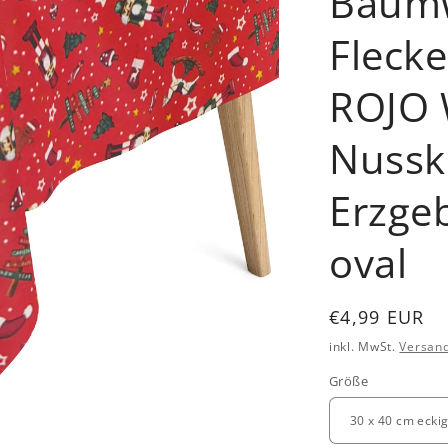
Baumw
Fleck
ROJO 
Nussk
Erzgeb
oval
Normaler
€4,99 EUR
Preis
inkl. MwSt.
Versan
Größe